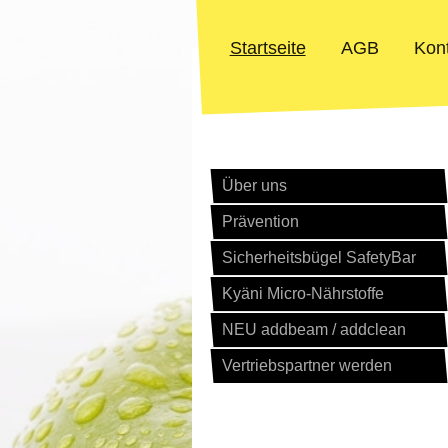
Startseite
AGB
Kon
Über uns
Prävention
Sicherheitsbügel SafetyBar
Kyäni Micro-Nährstoffe
NEU addbeam / addclean
Vertriebspartner werden