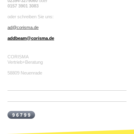
02394-3279060
oder
0157 3901 3083
oder schreiben Sie uns:
ad@corisma.de
addbeam@corisma.de
CORISMA
Vertrieb+Beratung
58809 Neuenrade