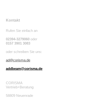
Kontakt
Rufen Sie einfach an
02394-3279060
oder
0157 3901 3083
oder schreiben Sie uns:
ad@corisma.de
addbeam@corisma.de
CORISMA
Vertrieb+Beratung
58809 Neuenrade